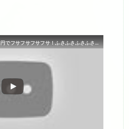
あなたの頭にも髪様降臨！月4000円でフサフサフサフサ！ふさふさふさふさふさふさ！あと週二回プラサセンタ！#アガスティアの葉