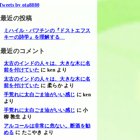
Tweets by ota8880
最近の投稿
ミハイル・バフチンの『ドストエフス
キーの詩学』を理解する
最近のコメント
太古のインドの人々は、大きな木に名
前を付けていた
に
ken
より
太古のインドの人々は、大きな木に名
前を付けていた
に
柔らか
より
手荒れに太白ごま油がいい感じ
に
ken
より
手荒れに太白ごま油がいい感じ
に
小
柳 敦生
より
アルコールは非常に危ない。断酒を勧
める
に
たこやき
より