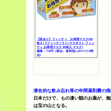
【訳あり】フィッティ お得用マスク(60
枚入)【フィッティ】[ハウスダスト フィッ
ティ お得用マスク 60枚入 マスク]
価格：718円（税込、送料別) (2017/2/14時
点)
潜在的な飲み忘れ等の年間薬剤費の推
日本だけで、もの凄い額のお薬が、無
は宝の山となる。