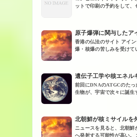
ットで印刷の予約をして、セ
原子爆弾に関与したア
香港の仏法のサイト アイ
爆・核爆の苦しみを受けてい
遺伝子工学や核エネル
前回にDNAのATGCのた
生物が、宇宙で次々に誕生す
北朝鮮が核ミサイルを
ニュースを見ると、北朝鮮
へ発射する可能性が高い。 