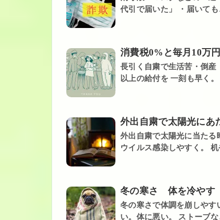
代引で届いた」 ・届いても、
消費税0%と毎月10万
長引く自粛で生活苦・倒産・
以上の給付を 一刻も早く。 
外出自粛で太陽光にあ
外出自粛で太陽光に当たる
ウイルス感染しやすく。 机
冬の寒さ 体を冷やす
冬の寒さで体調を崩しやす
い。体に悪い。 ストーブなど